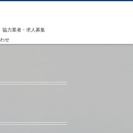
o
g
g
l
協力業者・求人募集
e
わせ
n
a
v
i
g
a
t
i
o
n