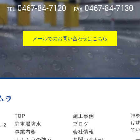
0467-84-7120
0467-84-7130
TEL.
FAX.
メールでのお問い合わせはこちら
TOP
施工事例
神
は
駐車場防水
ブログ
-2
て
事業内容
会社情報
ナカムラの強み
お問い合わせ