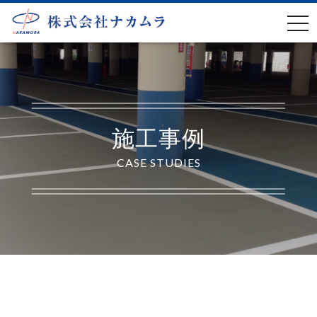
t
o
g
g
l
e
施工事例
n
CASE STUDIES
a
v
i
g
a
t
i
o